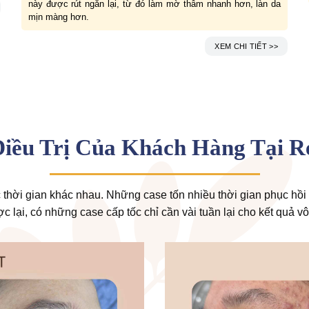
này được rút ngắn lại, từ đó làm mờ thâm nhanh hơn, làn da
mịn màng hơn.
XEM CHI TIẾT >>
iều Trị Của Khách Hàng Tại R
 thời gian khác nhau. Những case tốn nhiều thời gian phục hồi l
 lại, có những case cấp tốc chỉ cần vài tuần lại cho kết quả vô