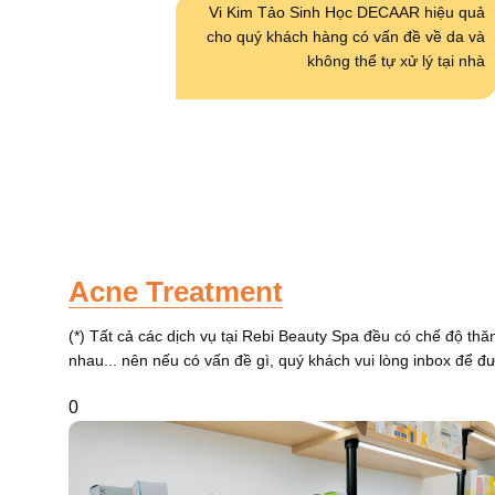
Vi Kim Tảo Sinh Học DECAAR hiệu quả
cho quý khách hàng có vấn đề về da và
không thể tự xử lý tại nhà
Acne Treatment
(*) Tất cả các dịch vụ tại Rebi Beauty Spa đều có chế độ th
nhau... nên nếu có vấn đề gì, quý khách vui lòng inbox để đượ
0