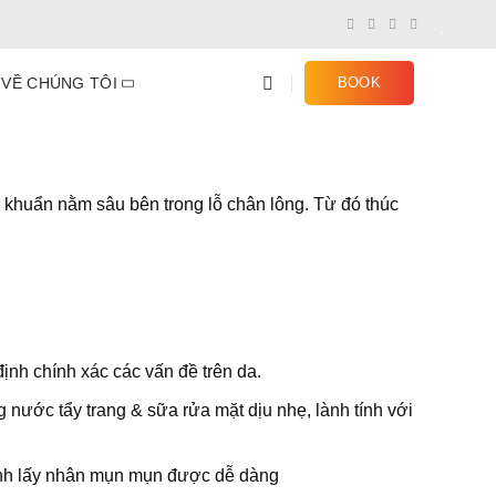
VỀ CHÚNG TÔI
BOOK
vi khuẩn nằm sâu bên trong lỗ chân lông. Từ đó thúc
ịnh chính xác các vấn đề trên da.
ng nước tẩy trang & sữa rửa mặt dịu nhẹ, lành tính với
rình lấy nhân mụn mụn được dễ dàng