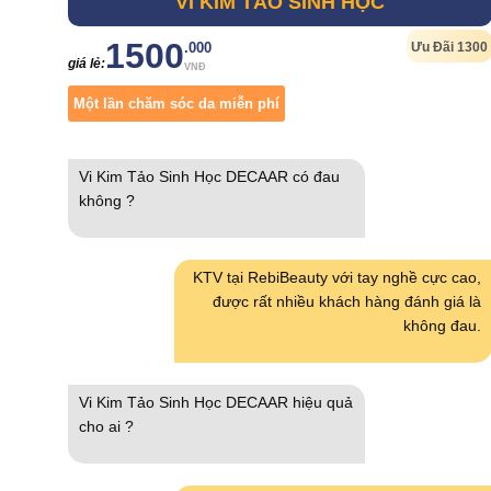
VI KIM TẢO SINH HỌC
1500
Ưu Đãi 1300
.000
giá lẻ:
VNĐ
Một lần chăm sóc da miễn phí
Vi Kim Tảo Sinh Học DECAAR có đau
không ?
KTV tại RebiBeauty với tay nghề cực cao,
được rất nhiều khách hàng đánh giá là
không đau.
Vi Kim Tảo Sinh Học DECAAR hiệu quả
cho ai ?