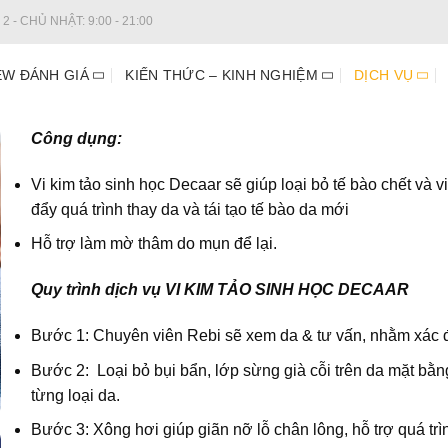
2 - CHỦ NHẬT: 9:00 - 21:00
EW ĐÁNH GIÁ
KIẾN THỨC – KINH NGHIỆM
DỊCH VỤ
Công dụng:
Vi kim tảo sinh học Decaar sẽ giúp loại bỏ tế bào chết và 
đẩy quá trình thay da và tái tạo tế bào da mới
Hỗ trợ làm mờ thâm do mụn để lại.
Quy trình dịch vụ VI KIM TẢO SINH HỌC DECAAR
Bước 1: Chuyên viên Rebi sẽ xem da & tư vấn, nhằm xác đ
Bước 2: Loại bỏ bụi bẩn, lớp sừng già cỗi trên da mặt bằ
từng loại da.
Bước 3: Xông hơi giúp giãn nỡ lỗ chân lông, hỗ trợ quá t