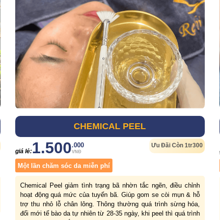
CHEMICAL PEEL
1.500
.000
Ưu Đãi Còn 1tr300
giá lẻ:
VNĐ
Một lần chăm sóc da miễn phí
Chemical Peel giảm tình trạng bã nhờn tắc ngẽn, điều chỉnh
hoạt động quá mức của tuyến bã. Giúp gom se còi mụn & hỗ
trợ thu nhỏ lỗ chân lông. Thông thường quá trình sừng hóa,
đổi mới tế bào da tự nhiên từ 28-35 ngày, khi peel thì quá trình