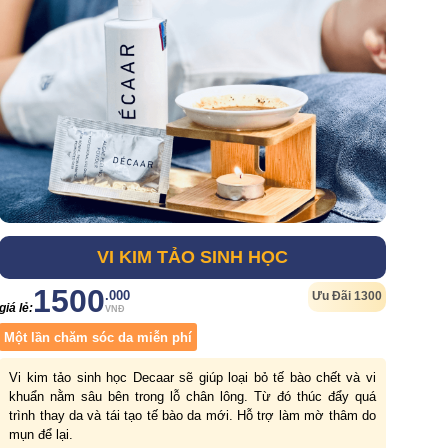
VI KIM TẢO SINH HỌC
1500
.000
Ưu Đãi 1300
giá lẻ:
VNĐ
Một lần chăm sóc da miễn phí
Vi kim tảo sinh học Decaar sẽ giúp loại bỏ tế bào chết và vi
khuẩn nằm sâu bên trong lỗ chân lông. Từ đó thúc đẩy quá
trình thay da và tái tạo tế bào da mới. Hỗ trợ làm mờ thâm do
mụn để lại.