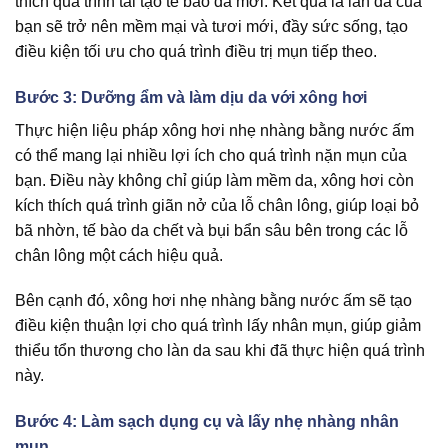
thích quá trình tái tạo tế bào da mới. Kết quả là làn da của
bạn sẽ trở nên mềm mại và tươi mới, đầy sức sống, tạo
điều kiện tối ưu cho quá trình điều trị mụn tiếp theo.
Bước 3: Dưỡng ẩm và làm dịu da với xông hơi
Thực hiện liệu pháp xông hơi nhẹ nhàng bằng nước ấm
có thể mang lại nhiều lợi ích cho quá trình nặn mụn của
bạn. Điều này không chỉ giúp làm mềm da, xông hơi còn
kích thích quá trình giãn nở của lỗ chân lông, giúp loại bỏ
bã nhờn, tế bào da chết và bụi bẩn sâu bên trong các lỗ
chân lông một cách hiệu quả.
Bên cạnh đó, xông hơi nhẹ nhàng bằng nước ấm sẽ tạo
điều kiện thuận lợi cho quá trình lấy nhân mụn, giúp giảm
thiểu tổn thương cho làn da sau khi đã thực hiện quá trình
này.
Bước 4: Làm sạch dụng cụ và lấy nhẹ nhàng nhân
mụn