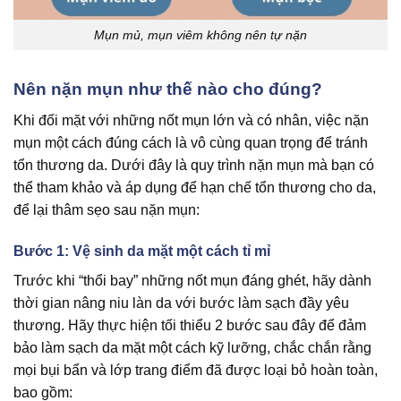
Mụn mủ, mụn viêm không nên tự nặn
Nên nặn mụn như thế nào cho đúng?
Khi đối mặt với những nốt mụn lớn và có nhân, việc nặn
mụn một cách đúng cách là vô cùng quan trọng để tránh
tổn thương da. Dưới đây là quy trình nặn mụn mà bạn có
thể tham khảo và áp dụng để hạn chế tổn thương cho da,
để lại thâm sẹo sau nặn mụn:
Bước 1: Vệ sinh da mặt một cách tỉ mỉ
Trước khi “thổi bay” những nốt mụn đáng ghét, hãy dành
thời gian nâng niu làn da với bước làm sạch đầy yêu
thương. Hãy thực hiện tối thiểu 2 bước sau đây để đảm
bảo làm sạch da mặt một cách kỹ lưỡng, chắc chắn rằng
mọi bụi bẩn và lớp trang điểm đã được loại bỏ hoàn toàn,
bao gồm: