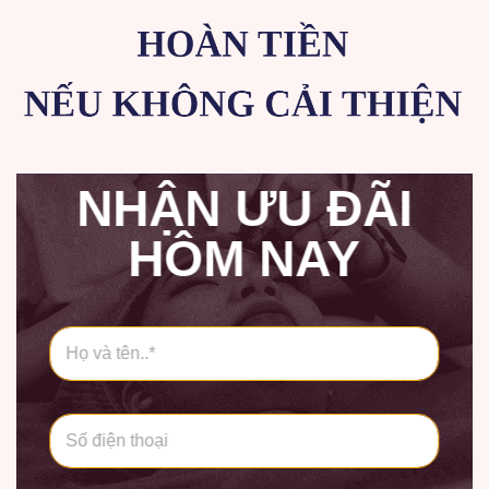
NHẬN ƯU ĐÃI
HÔM NAY
H
ọ
v
à
t
S
ê
ố
n
*
*