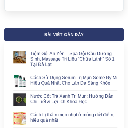
BÀI VIẾT GẦN ĐÂY
Tiệm Gội An Yên – Spa Gội Đầu Dưỡng
Sinh, Massage Trị Liệu “Chữa Lành” Số 1
Tại Đà Lạt
Không
có
Cách Sử Dụng Serum Trị Mụn Some By Mi
bình
luận
Hiệu Quả Nhất Cho Làn Da Sáng Khỏe
ở
Tiệm
Không
Gội
có
Nước Cốt Trà Xanh Trị Mụn: Hướng Dẫn
An
bình
Yên
luận
Chi Tiết & Lợi Ích Khoa Học
–
ở
Spa
Cách
Không
Gội
Sử
có
Cách trị thâm mụn nhọt ở mông dứt điểm,
Đầu
Dụng
bình
Dưỡng
Serum
luận
hiệu quả nhất
Sinh,
Trị
ở
Massage
Mụn
Nước
Không