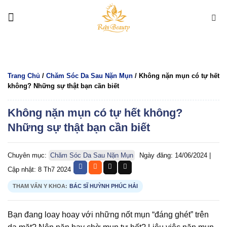
Bỏ
qua
nội
dung
Trang Chủ
/
Chăm Sóc Da Sau Nặn Mụn
/
Không nặn mụn có tự hết
không? Những sự thật bạn cần biết
Không nặn mụn có tự hết không?
Những sự thật bạn cần biết
Chuyên mục:
Chăm Sóc Da Sau Nặn Mụn
Ngày đăng: 14/06/2024
|
Cập nhật: 8 Th7 2024
THAM VẤN Y KHOA:
BÁC SĨ HUỲNH PHÚC HẢI
Bạn đang loay hoay với những nốt mụn “đáng ghét” trên