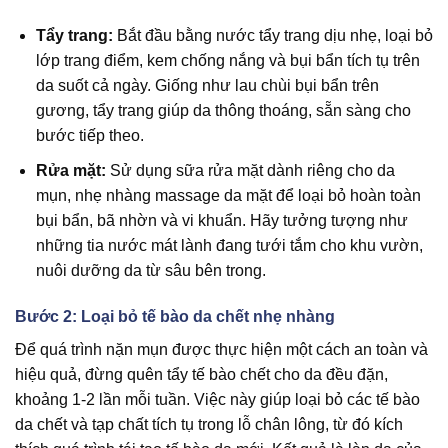
Tẩy trang:
Bắt đầu bằng nước tẩy trang dịu nhẹ, loại bỏ
lớp trang điểm, kem chống nắng và bụi bẩn tích tụ trên
da suốt cả ngày. Giống như lau chùi bụi bẩn trên
gương, tẩy trang giúp da thông thoáng, sẵn sàng cho
bước tiếp theo.
Rửa mặt:
Sử dụng sữa rửa mặt dành riêng cho da
mụn, nhẹ nhàng massage da mặt để loại bỏ hoàn toàn
bụi bẩn, bã nhờn và vi khuẩn. Hãy tưởng tượng như
những tia nước mát lành đang tưới tắm cho khu vườn,
nuôi dưỡng da từ sâu bên trong.
Bước 2: Loại bỏ tế bào da chết nhẹ nhàng
Để quá trình nặn mụn được thực hiện một cách an toàn và
hiệu quả, đừng quên tẩy tế bào chết cho da đều đặn,
khoảng 1-2 lần mỗi tuần. Việc này giúp loại bỏ các tế bào
da chết và tạp chất tích tụ trong lỗ chân lông, từ đó kích