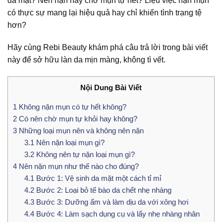
da mặt? Nên nặn hay chờ mụn tự hết? Liệu việc nặn mụn
có thực sự mang lại hiệu quả hay chỉ khiến tình trạng tệ
hơn?
Hãy cùng Rebi Beauty khám phá câu trả lời trong bài viết
này để sở hữu làn da mịn màng, không tì vết.
Nội Dung Bài Viết
1
Không nặn mụn có tự hết không?
2
Có nên chờ mụn tự khỏi hay không?
3
Những loại mụn nên và không nên nặn
3.1
Nên nặn loại mụn gì?
3.2
Không nên tự nặn loại mụn gì?
4
Nên nặn mụn như thế nào cho đúng?
4.1
Bước 1: Vệ sinh da mặt một cách tỉ mỉ
4.2
Bước 2: Loại bỏ tế bào da chết nhẹ nhàng
4.3
Bước 3: Dưỡng ẩm và làm dịu da với xông hơi
4.4
Bước 4: Làm sạch dụng cụ và lấy nhẹ nhàng nhân