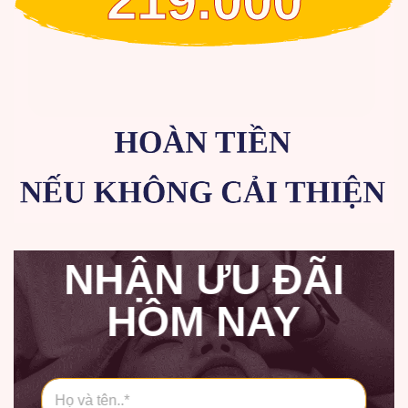
219.000
NHẬN ƯU ĐÃI
HÔM NAY
H
ọ