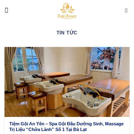
Bỏ
qua
nội
dung
TIN TỨC
Tiệm Gội An Yên – Spa Gội Đầu Dưỡng Sinh, Massage
Trị Liệu “Chữa Lành” Số 1 Tại Đà Lạt