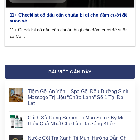
11+ Checklist cô dâu cần chuẩn bị gì cho đám cưới để
suôn sẻ
11+ Checklist cô dâu cần chuẩn bị gì cho đám cưới để suôn
sẻ Cô...
BÀI VIẾT GẦN ĐÂY
Tiệm Gội An Yên – Spa Gội Đầu Dưỡng Sinh,
Massage Trị Liệu “Chữa Lành” Số 1 Tại Đà
Lạt
Không
có
Cách Sử Dụng Serum Trị Mụn Some By Mi
bình
luận
Hiệu Quả Nhất Cho Làn Da Sáng Khỏe
ở
Tiệm
Không
Gội
có
Nước Cốt Trà Xanh Trị Mụn: Hướng Dẫn Chi
An
bình