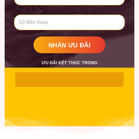
v
à
t
S
ê
ố
n
*
*
NHẬN ƯU ĐÃI
ƯU ĐÃI KẾT THÚC TRONG