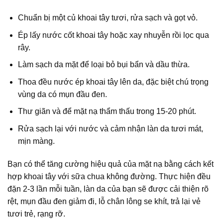
Chuẩn bị một củ khoai tây tươi, rửa sạch và gọt vỏ.
Ép lấy nước cốt khoai tây hoặc xay nhuyễn rồi lọc qua
rây.
Làm sạch da mặt để loại bỏ bụi bẩn và dầu thừa.
Thoa đều nước ép khoai tây lên da, đặc biệt chú trọng
vùng da có mụn đầu đen.
Thư giãn và để mặt nạ thẩm thấu trong 15-20 phút.
Rửa sạch lại với nước và cảm nhận làn da tươi mát,
mịn màng.
Bạn có thể tăng cường hiệu quả của mặt nạ bằng cách kết
hợp khoai tây với sữa chua không đường. Thực hiện đều
đặn 2-3 lần mỗi tuần, làn da của bạn sẽ được cải thiện rõ
rệt, mụn đầu đen giảm đi, lỗ chân lông se khít, trả lại vẻ
tươi trẻ, rạng rỡ.