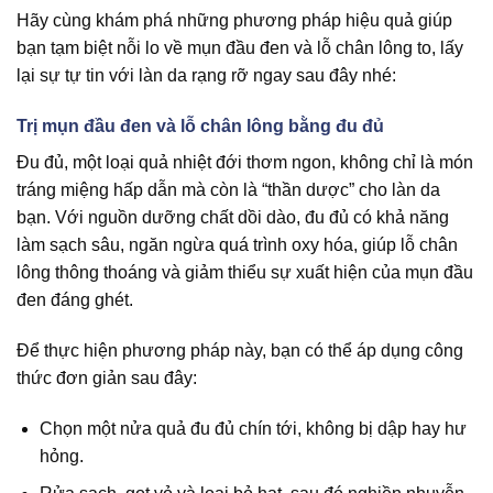
Hãy cùng khám phá những phương pháp hiệu quả giúp
bạn tạm biệt nỗi lo về mụn đầu đen và lỗ chân lông to, lấy
lại sự tự tin với làn da rạng rỡ ngay sau đây nhé:
Trị mụn đầu đen và lỗ chân lông bằng đu đủ
Đu đủ, một loại quả nhiệt đới thơm ngon, không chỉ là món
tráng miệng hấp dẫn mà còn là “thần dược” cho làn da
bạn. Với nguồn dưỡng chất dồi dào, đu đủ có khả năng
làm sạch sâu, ngăn ngừa quá trình oxy hóa, giúp lỗ chân
lông thông thoáng và giảm thiểu sự xuất hiện của mụn đầu
đen đáng ghét.
Để thực hiện phương pháp này, bạn có thể áp dụng công
thức đơn giản sau đây:
Chọn một nửa quả đu đủ chín tới, không bị dập hay hư
hỏng.