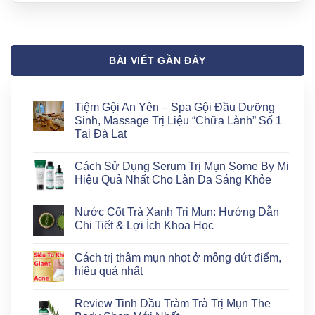
BÀI VIẾT GẦN ĐÂY
Tiệm Gội An Yên – Spa Gội Đầu Dưỡng
Sinh, Massage Trị Liệu “Chữa Lành” Số 1
Tại Đà Lạt
Không
có
Cách Sử Dụng Serum Trị Mụn Some By Mi
bình
luận
Hiệu Quả Nhất Cho Làn Da Sáng Khỏe
ở
Tiệm
Không
Gội
có
Nước Cốt Trà Xanh Trị Mụn: Hướng Dẫn
An
bình
Yên
luận
Chi Tiết & Lợi Ích Khoa Học
–
ở
Spa
Cách
Không
Gội
Sử
có
Cách trị thâm mụn nhọt ở mông dứt điểm,
Đầu
Dụng
bình
Dưỡng
Serum
luận
hiệu quả nhất
Sinh,
Trị
ở
Massage
Mụn
Nước
Không
Trị
Some
Cốt
có
Review Tinh Dầu Tràm Trà Trị Mụn The
Liệu
By
Trà
bình
“Chữa
Mi
Xanh
luận