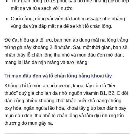
Thư giãn trong 10-15 phút, sau đó nhẹ nhàng gỡ bỏ lớp
mặt nạ và rửa sạch với nước.
Cuối cùng, dùng vài viên đá lạnh massage nhẹ nhàng
vùng da vừa đắp mặt nạ để se khít lỗ chân lông.
Để đạt hiệu quả tối ưu, bạn nên áp dụng mặt nạ lòng trắng
trứng gà này khoảng 2 lần/tuần. Sau một thời gian, bạn sẽ
nhận thấy lỗ chân lông thu nhỏ và mụn đầu đen mờ dần,
mang lại làn da mịn màng và tươi sáng.
Trị mụn đầu đen và lỗ chân lông bằng khoai tây
Không chỉ là món ăn bổ dưỡng, khoai tây còn là “liều
thuốc” quý giá cho làn da nhờ nguồn vitamin B1, B2, C dồi
dào cùng nhiều khoáng chất khác. Với khả năng chống
oxy hóa, ngăn ngừa lão hóa, khoai tây giúp bạn đánh bay
mụn đầu đen, thu nhỏ lỗ chân lông và làm dịu những tổn
thương do mụn gây ra.