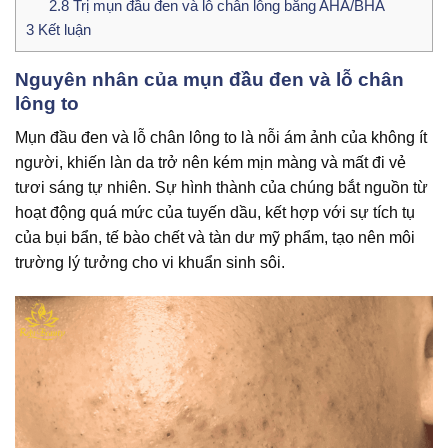
2.8
Trị mụn đầu đen và lỗ chân lông bằng AHA/BHA
3
Kết luận
Nguyên nhân của mụn đầu đen và lỗ chân
lông to
Mụn đầu đen và lỗ chân lông to là nỗi ám ảnh của không ít
người, khiến làn da trở nên kém mịn màng và mất đi vẻ
tươi sáng tự nhiên. Sự hình thành của chúng bắt nguồn từ
hoạt động quá mức của tuyến dầu, kết hợp với sự tích tụ
của bụi bẩn, tế bào chết và tàn dư mỹ phẩm, tạo nên môi
trường lý tưởng cho vi khuẩn sinh sôi.