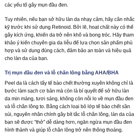
các yếu tố gây mụn đầu đen.
Tuy nhiên, nếu bạn sở hữu làn da nhạy cảm, hãy cân nhắc
kỹ trước khi sử dụng Retinoid. Bởi lẽ, hoạt chất này có thể
gây kích ứng, khiến da trở nên khô và bong tróc. Hãy tham
khảo ý kiến chuyên gia da liễu để lựa chọn sản phẩm phù
hợp và sử dụng đúng cách, đảm bảo an toàn và hiệu quả
cho làn da của bạn.
Trị mụn đầu đen và lỗ chân lông bằng AHA/BHA
Peel da là cách tẩy tế bào chết thường xuyên không chỉ là
bước làm sạch cơ bản mà còn là bí quyết để sở hữu làn
da mịn màng, tươi sáng, không còn nỗi lo về mụn đầu đen
và lỗ chân lông to. Bằng cách loại bỏ lớp tế bào chết sần
sùi, nguyên nhân chính gây bít tắc lỗ chân lông, làn da của
bạn sẽ được “thở” dễ dàng hơn, ngăn ngừa mụn đầu đen
hình thành và giúp lỗ chân lông trở nên thông thoáng.