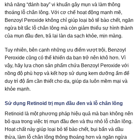
khả năng “đánh bay” vi khuẩn gây mụn và làm thông
thoáng lỗ chân lông. Với cơ chế hoạt động mạnh mẽ,
Benzoyl Peroxide không chỉ giúp loại bỏ tế bào chết, ngăn
ngừa bít tắc lỗ chân lông mà còn giảm thiểu sự hình thành
của mụn đầu đen, trả lại làn da sạch khỏe, mịn màng.
Tuy nhiên, bên cạnh những ưu điểm vượt trội, Benzoyl
Peroxide cũng có thể khiến da bạn trở nên khô hơn. Vì
vậy, hãy lựa chọn sản phẩm chứa Benzoyl Peroxide với
nồng độ phù hợp và kết hợp sử dụng kem dưỡng ẩm để
duy trì độ ẩm cần thiết cho da, giúp da luôn mềm mại và
khỏe mạnh.
Sử dụng Retinoid trị mụn đầu đen và lỗ chân lông
Retinoid là một phương pháp hiệu quả mà bạn không nên
bỏ qua trong việc trị mụn đầu đen và thu nhỏ lỗ chân lông.
Hoạt chất này giúp loại bỏ tế bào chết, bụi bẩn và dầu
thừa, làm lỗ chân lông thông thoáng hơn và ngăn ngừa