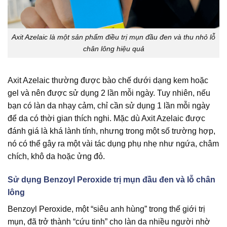
Axit Azelaic là một sản phẩm điều trị mụn đầu đen và thu nhỏ lỗ
chân lông hiệu quả
Axit Azelaic thường được bào chế dưới dạng kem hoặc
gel và nên được sử dụng 2 lần mỗi ngày. Tuy nhiên, nếu
bạn có làn da nhạy cảm, chỉ cần sử dụng 1 lần mỗi ngày
để da có thời gian thích nghi. Mặc dù Axit Azelaic được
đánh giá là khá lành tính, nhưng trong một số trường hợp,
nó có thể gây ra một vài tác dụng phụ nhẹ như ngứa, châm
chích, khô da hoặc ửng đỏ.
Sử dụng Benzoyl Peroxide trị mụn đầu đen và lỗ chân
lông
Benzoyl Peroxide, một “siêu anh hùng” trong thế giới trị
mụn, đã trở thành “cứu tinh” cho làn da nhiều người nhờ