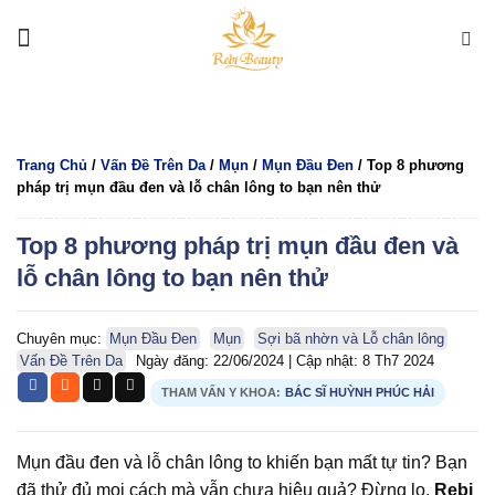
Bỏ
qua
nội
dung
Trang Chủ
/
Vấn Đề Trên Da
/
Mụn
/
Mụn Đầu Đen
/
Top 8 phương
pháp trị mụn đầu đen và lỗ chân lông to bạn nên thử
Top 8 phương pháp trị mụn đầu đen và
lỗ chân lông to bạn nên thử
Chuyên mục:
Mụn Đầu Đen
Mụn
Sợi bã nhờn và Lỗ chân lông
Vấn Đề Trên Da
Ngày đăng: 22/06/2024
|
Cập nhật: 8 Th7 2024
THAM VẤN Y KHOA:
BÁC SĨ HUỲNH PHÚC HẢI
Mụn đầu đen và lỗ chân lông to khiến bạn mất tự tin? Bạn
đã thử đủ mọi cách mà vẫn chưa hiệu quả? Đừng lo,
Rebi