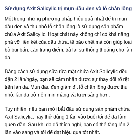
Sử dụng Axit Salicylic trị mụn đầu đen và lỗ chân lông
Một trong những phương pháp hiệu quả nhất để trị mụn
đầu đen và thu nhỏ lỗ chân lông là sử dụng sản phẩm
chứa Axit Salicylic. Hoạt chất này không chỉ có khả năng
phá vỡ liên kết của dầu thừa, tế bào chết mà còn giúp loại
bỏ bụi bẩn, cặn trang điểm, trả lại sự thông thoáng cho làn
da.
Bằng cách sử dụng sữa rửa mặt chứa Axit Salicylic đều
đặn 2 lần/ngày, bạn sẽ cảm nhận được sự thay đổi rõ rệt
trên làn da. Mụn đầu đen giảm đi, lỗ chân lông được thu
nhỏ, làn da trở nên mịn màng và tươi sáng hơn.
Tuy nhiên, nếu bạn mới bắt đầu sử dụng sản phẩm chứa
Axit Salicylic, hãy thử dùng 1 lần vào buổi tối để da làm
quen dần. Sau khi da đã thích nghi, bạn có thể tăng lên 2
lần vào sáng và tối để đạt hiệu quả tốt nhất.