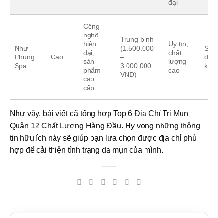
đại
Công
nghệ
Trung bình
hiện
Uy tín,
Như
(1.500.000
Spa
đại,
chất
Phụng
Cao
–
đôn
sản
lượng
Spa
3.000.000
khá
phẩm
cao
VND)
cao
cấp
Như vậy, bài viết đã tổng hợp Top 6 Địa Chỉ Trị Mụn
Quận 12 Chất Lượng Hàng Đầu. Hy vọng những thông
tin hữu ích này sẽ giúp bạn lựa chọn được địa chỉ phù
hợp để cải thiện tình trạng da mụn của mình.