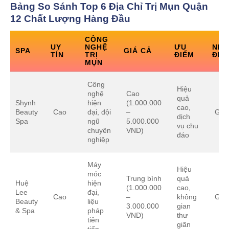
Bảng So Sánh Top 6 Địa Chỉ Trị Mụn Quận
12 Chất Lượng Hàng Đầu
CÔNG
UY
NGHỆ
ƯU
NH
SPA
GIÁ CẢ
TÍN
TRỊ
ĐIỂM
ĐIỂ
MỤN
Công
Hiệu
nghệ
Cao
quả
Shynh
hiện
(1.000.000
cao,
Beauty
Cao
đại, đội
–
Giá 
dịch
Spa
ngũ
5.000.000
vụ chu
chuyên
VND)
đáo
nghiệp
Máy
Hiệu
móc
Trung bình
quả
Huệ
hiện
(1.000.000
cao,
Lee
đại,
Cao
–
không
Giá 
Beauty
liệu
3.000.000
gian
& Spa
pháp
VND)
thư
tiên
giãn
tiến