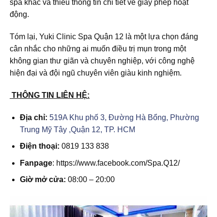
spa khác và thiếu thông tin chi tiết về giấy phép hoạt
động.
Tóm lại, Yuki Clinic Spa Quận 12 là một lựa chọn đáng
cân nhắc cho những ai muốn điều trị mụn trong một
không gian thư giãn và chuyên nghiệp, với công nghệ
hiện đại và đội ngũ chuyên viên giàu kinh nghiệm.
THÔNG TIN LIÊN HỆ:
Địa chỉ:
519A Khu phố 3, Đường Hà Bổng, Phường
Trung Mỹ Tây ,Quận 12, TP. HCM
Điện thoại:
0819 133 838
Fanpage
: https://www.facebook.com/Spa.Q12/
Giờ mở cửa:
08:00 – 20:00