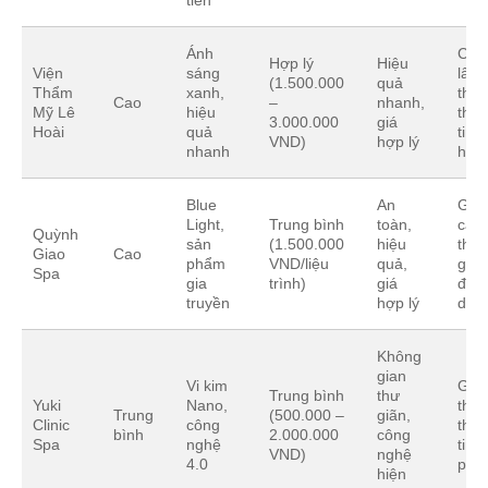
Ánh
Chờ
Hợp lý
Hiệu
Viện
sáng
lâu,
(1.500.000
quả
Thẩm
xanh,
thiế
Cao
–
nhanh,
Mỹ Lê
hiệu
thô
3.000.000
giá
Hoài
quả
tin 
VND)
hợp lý
nhanh
hàn
Blue
An
Giá 
Light,
Trung bình
toàn,
cao,
Quỳnh
sản
(1.500.000
hiệu
thời
Giao
Cao
phẩm
VND/liệu
quả,
gian
Spa
gia
trình)
giá
điều 
truyền
hợp lý
dài
Không
gian
Vi kim
Giá 
Trung bình
thư
Yuki
Nano,
thiế
Trung
(500.000 –
giãn,
Clinic
công
thô
bình
2.000.000
công
Spa
nghệ
tin 
VND)
nghệ
4.0
phé
hiện