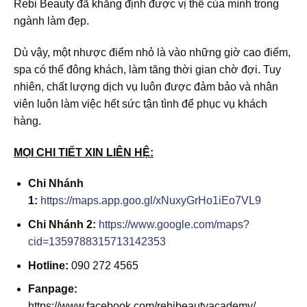
Rebi Beauty đã khẳng định được vị thế của mình trong
ngành làm đẹp.
Dù vậy, một nhược điểm nhỏ là vào những giờ cao điểm,
spa có thể đông khách, làm tăng thời gian chờ đợi. Tuy
nhiên, chất lượng dịch vụ luôn được đảm bảo và nhân
viên luôn làm việc hết sức tận tình để phục vụ khách
hàng.
MỌI CHI TIẾT XIN LIÊN HỆ:
Chi Nhánh
1:
https://maps.app.goo.gl/xNuxyGrHo1iEo7VL9
Chi Nhánh 2:
https://www.google.com/maps?
cid=1359788315713142353
Hotline:
090 272 4565
Fanpage:
https://www.facebook.com/rebibeautyacademy/