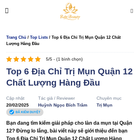
Bỏ
qua
nội
dung
Trang Chủ
/
Top Lists
/
Top 6 Địa Chỉ Trị Mụn Quận 12 Chất
Lượng Hàng Đầu
5/5 - (1 bình chọn)
Top 6 Địa Chỉ Trị Mụn Quận 12
Chất Lượng Hàng Đầu
Cập nhật
Tác giả / Reviewer
Chuyên mục
20/02/2025
Huỳnh Ngọc Bích Trâm
Trị Mụn
ĐÃ KIỂM DUYỆT
Bạn đang tìm kiếm giải pháp cho làn da mụn tại Quận
12? Đừng lo lắng, bài viết này sẽ giới thiệu đến bạn
Top 6 Địa Chỉ Trị Mụn Quận 12 Chất Lượng Hàng