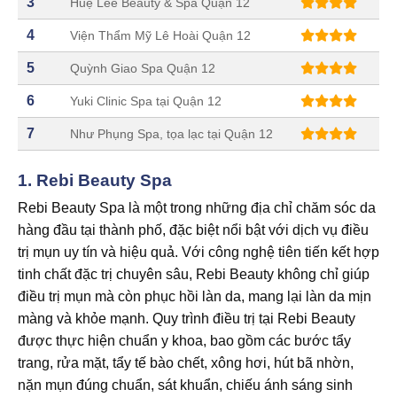
3
Huệ Lee Beauty & Spa Quận 12
4
Viện Thẩm Mỹ Lê Hoài Quận 12
5
Quỳnh Giao Spa Quận 12
6
Yuki Clinic Spa tại Quận 12
7
Như Phụng Spa, tọa lạc tại Quận 12
1.
Rebi Beauty Spa
Rebi Beauty Spa là một trong những địa chỉ chăm sóc da
hàng đầu tại thành phố, đặc biệt nổi bật với dịch vụ điều
trị mụn uy tín và hiệu quả. Với công nghệ tiên tiến kết hợp
tinh chất đặc trị chuyên sâu, Rebi Beauty không chỉ giúp
điều trị mụn mà còn phục hồi làn da, mang lại làn da mịn
màng và khỏe mạnh. Quy trình điều trị tại Rebi Beauty
được thực hiện chuẩn y khoa, bao gồm các bước tẩy
trang, rửa mặt, tẩy tế bào chết, xông hơi, hút bã nhờn,
nặn mụn đúng chuẩn, sát khuẩn, chiếu ánh sáng sinh