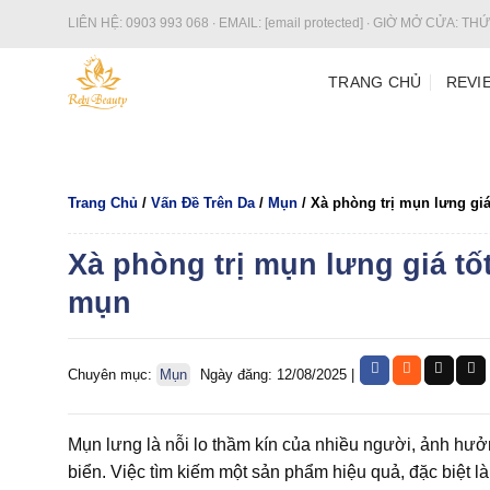
Bỏ
LIÊN HỆ:
0903 993 068
∙ EMAIL:
[email protected]
∙ GIỜ MỞ CỬA: THỨ 
qua
nội
TRANG CHỦ
REVI
dung
Trang Chủ
/
Vấn Đề Trên Da
/
Mụn
/
Xà phòng trị mụn lưng giá
Xà phòng trị mụn lưng giá tốt
mụn
Chuyên mục:
Mụn
Ngày đăng: 12/08/2025
|
Mụn lưng là nỗi lo thầm kín của nhiều người, ảnh hưở
biển. Việc tìm kiếm một sản phẩm hiệu quả, đặc biệt l