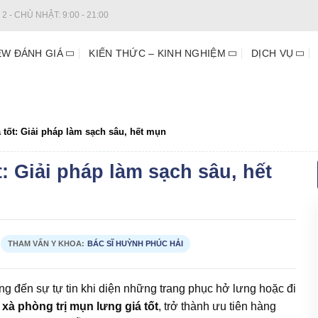
2 - CHỦ NHẬT: 9:00 - 21:00
EW ĐÁNH GIÁ
KIẾN THỨC – KINH NGHIỆM
DỊCH VỤ
 tốt: Giải pháp làm sạch sâu, hết mụn
: Giải pháp làm sạch sâu, hết
THAM VẤN Y KHOA:
BÁC SĨ HUỲNH PHÚC HẢI
ng đến sự tự tin khi diện những trang phục hở lưng hoặc đi
à
xà phòng trị mụn lưng giá tốt
, trở thành ưu tiên hàng