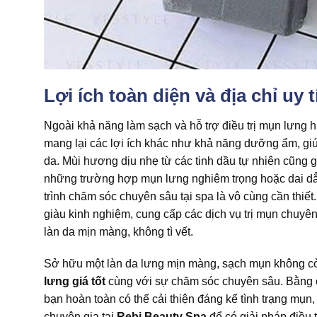
Lợi ích toàn diện và địa chỉ uy
Ngoài khả năng làm sạch và hỗ trợ điều trị mụn lưng h
mang lại các lợi ích khác như khả năng dưỡng ẩm, giúp
da. Mùi hương dịu nhẹ từ các tinh dầu tự nhiên cũng 
những trường hợp mụn lưng nghiêm trọng hoặc dai dẳng
trình chăm sóc chuyên sâu tại spa là vô cùng cần thiết
giàu kinh nghiệm, cung cấp các dịch vụ trị mụn chuyên
làn da mịn màng, không tì vết.
Sở hữu một làn da lưng mịn màng, sạch mụn không cò
lưng giá tốt
cùng với sự chăm sóc chuyên sâu. Bằng cá
bạn hoàn toàn có thể cải thiện đáng kể tình trạng mụn, 
chuyên gia tại
Rebi Beauty Spa
để có giải pháp điều 