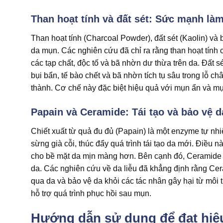
Than hoạt tính và đất sét: Sức mạnh là
Than hoạt tính (Charcoal Powder), đất sét (Kaolin) và
da mụn. Các nghiên cứu đã chỉ ra rằng than hoạt tính
các tạp chất, độc tố và bã nhờn dư thừa trên da. Đất 
bụi bẩn, tế bào chết và bã nhờn tích tụ sâu trong lỗ 
thành. Cơ chế này đặc biệt hiệu quả với mụn ẩn và m
Papain và Ceramide: Tái tạo và bảo vệ d
Chiết xuất từ quả đu đủ (Papain) là một enzyme tự nhi
sừng già cỗi, thúc đẩy quá trình tái tạo da mới. Điều
cho bề mặt da mịn màng hơn. Bên cạnh đó, Ceramide đ
da. Các nghiên cứu về da liễu đã khẳng định rằng Cer
qua da và bảo vệ da khỏi các tác nhân gây hại từ môi 
hỗ trợ quá trình phục hồi sau mụn.
Hướng dẫn sử dụng để đạt hiệu