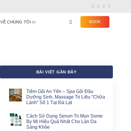
VỀ CHÚNG TÔI
BOOK
BÀI VIẾT GẦN ĐÂY
Tiệm Gội An Yên – Spa Gội Đầu
Dưỡng Sinh, Massage Trị Liệu “Chữa
Lành” Số 1 Tại Đà Lạt
Không
có
Cách Sử Dụng Serum Trị Mụn Some
bình
luận
By Mi Hiệu Quả Nhất Cho Làn Da
ở
Sáng Khỏe
Tiệm