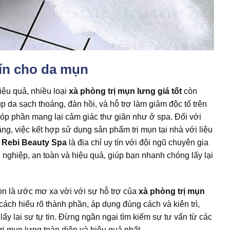
 tín cho da mụn
iệu quả, nhiều loại
xà phòng trị mụn lưng giá tốt
còn
 da sạch thoáng, đàn hồi, và hỗ trợ làm giảm độc tố trên
góp phần mang lại cảm giác thư giãn như ở spa. Đối với
, việc kết hợp sử dụng sản phẩm trị mụn tại nhà với liệu
.
Rebi Beauty Spa
là địa chỉ uy tín với đội ngũ chuyên gia
 nghiệp, an toàn và hiệu quả, giúp bạn nhanh chóng lấy lại
n là ước mơ xa vời với sự hỗ trợ của
xà phòng trị mụn
ch hiểu rõ thành phần, áp dụng đúng cách và kiên trì,
lấy lại sự tự tin. Đừng ngần ngại tìm kiếm sự tư vấn từ các
trị mụn lưng toàn diện và hiệu quả nhất.