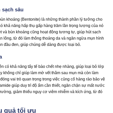
m sạch sâu
 bùn khoáng (Bentonite) là những thành phần lý tưởng cho
 có khả năng hấp thụ gấp hàng trăm lần trọng lượng của nó
sét và bùn khoáng cũng hoạt động tương tự, giúp hút sạch
chân lông, từ đó làm thông thoáng da và ngăn ngừa mụn hình
ụn đầu đen, giúp chúng dễ dàng được loại bỏ.
a
ên có khả năng tẩy tế bào chết nhẹ nhàng, giúp loại bỏ lớp
 này không chỉ giúp làm mờ vết thâm sau mụn mà còn làm
óng vai trò quan trọng trong việc củng cố hàng rào bảo vệ
amide giúp duy trì độ ẩm cần thiết, ngăn chặn sự mất nước
trường, giảm thiểu nguy cơ viêm nhiễm và kích ứng, từ đó
 quả tối ưu