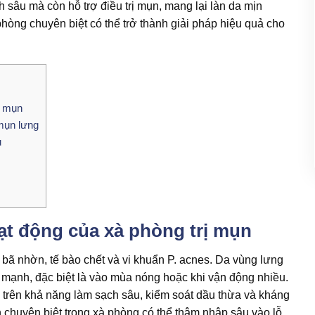
 sâu mà còn hỗ trợ điều trị mụn, mang lại làn da mịn
hòng chuyên biệt có thể trở thành giải pháp hiệu quả cho
ị mụn
mụn lưng
u
ạt động của xà phòng trị mụn
 bã nhờn, tế bào chết và vi khuẩn P. acnes. Da vùng lưng
mạnh, đặc biệt là vào mùa nóng hoặc khi vận động nhiều.
trên khả năng làm sạch sâu, kiểm soát dầu thừa và kháng
huyên biệt trong xà phòng có thể thâm nhập sâu vào lỗ