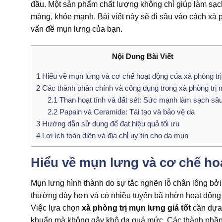
đầu. Một sản phẩm chất lượng không chỉ giúp làm sạch
màng, khỏe mạnh. Bài viết này sẽ đi sâu vào cách xà p
vấn đề mụn lưng của bạn.
Nội Dung Bài Viết
1
Hiểu về mụn lưng và cơ chế hoạt động của xà phòng tr
2
Các thành phần chính và công dụng trong xà phòng trị 
2.1
Than hoạt tính và đất sét: Sức mạnh làm sạch sâ
2.2
Papain và Ceramide: Tái tạo và bảo vệ da
3
Hướng dẫn sử dụng để đạt hiệu quả tối ưu
4
Lợi ích toàn diện và địa chỉ uy tín cho da mụn
Hiểu về mụn lưng và cơ chế ho
Mụn lưng hình thành do sự tắc nghẽn lỗ chân lông bởi
thường dày hơn và có nhiều tuyến bã nhờn hoạt động 
Việc lựa chọn
xà phòng trị mụn lưng giá tốt
cần dựa 
khuẩn mà không gây khô da quá mức. Các thành phần c