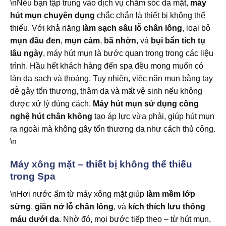
\nNếu bạn tập trung vào dịch vụ chăm sóc da mặt,
máy
hút mụn chuyên dụng
chắc chắn là thiết bị không thể
thiếu. Với khả năng
làm sạch sâu lỗ chân lông
, loại bỏ
mụn đầu đen
,
mụn cám
,
bã nhờn
, và
bụi bẩn tích tụ
lâu ngày
, máy hút mụn là bước quan trọng trong các liệu
trình. Hầu hết khách hàng đến spa đều mong muốn có
làn da sạch và thoáng. Tuy nhiên, việc nặn mụn bằng tay
dễ gây tổn thương, thâm da và mất vệ sinh nếu không
được xử lý đúng cách.
Máy hút mụn sử dụng công
nghệ hút chân không
tạo áp lực vừa phải, giúp hút mụn
ra ngoài mà không gây tổn thương da như cách thủ công.
\n
Máy xông mặt – thiết bị không thể thiếu
trong Spa
\nHơi nước ấm từ máy xông mặt giúp
làm mềm lớp
sừng
,
giãn nở lỗ chân lông
, và
kích thích lưu thông
máu dưới da
. Nhờ đó, mọi bước tiếp theo – từ hút mụn,