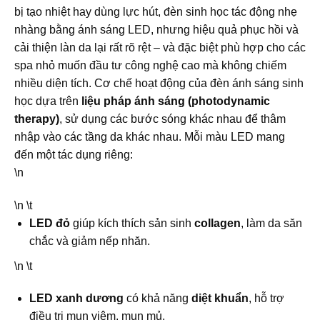
bị tạo nhiệt hay dùng lực hút, đèn sinh học tác động nhẹ
nhàng bằng ánh sáng LED, nhưng hiệu quả phục hồi và
cải thiện làn da lại rất rõ rệt – và đặc biệt phù hợp cho các
spa nhỏ muốn đầu tư công nghệ cao mà không chiếm
nhiều diện tích. Cơ chế hoạt động của đèn ánh sáng sinh
học dựa trên
liệu pháp ánh sáng (photodynamic
therapy)
, sử dụng các bước sóng khác nhau để thâm
nhập vào các tầng da khác nhau. Mỗi màu LED mang
đến một tác dụng riêng:
\n
\n \t
LED đỏ
giúp kích thích sản sinh
collagen
, làm da săn
chắc và giảm nếp nhăn.
\n \t
LED xanh dương
có khả năng
diệt khuẩn
, hỗ trợ
điều trị mụn viêm, mụn mủ.