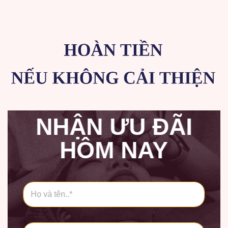
NHẬN ƯU ĐÃI
HÔM NAY
H
ọ
v
à
t
S