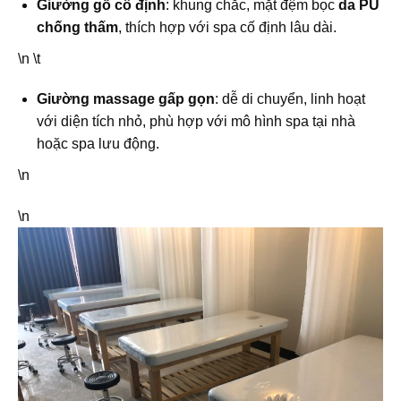
Giường gỗ cố định
: khung chắc, mặt đệm bọc
da PU
chống thấm
, thích hợp với spa cố định lâu dài.
\n \t
Giường massage gấp gọn
: dễ di chuyển, linh hoạt
với diện tích nhỏ, phù hợp với mô hình spa tại nhà
hoặc spa lưu động.
\n
\n