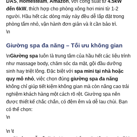
DAS
,
Homesteam
,
Amazon
, với công suất từ
4.5kW
đến 6kW
, thích hợp cho phòng xông hơi mini từ 1-2
người. Hầu hết các dòng máy này đều dễ lắp đặt trong
phòng tắm nhỏ, vận hành đơn giản và ít cần bảo trì.
\n
Giường spa đa năng – Tối ưu không gian
\n
Giường spa
luôn là trung tâm của hầu hết các liệu trình
như massage body, chăm sóc da mặt, gội đầu dưỡng
sinh hay triệt lông. Đặc biệt với
spa mini tại nhà hoặc
quy mô nhỏ
, việc chọn đúng
giường spa đa năng
không chỉ giúp tiết kiệm không gian mà còn nâng cao trải
nghiệm khách hàng một cách rõ rệt. Giường spa nên
được thiết kế chắc chắn, có đệm êm và dễ lau chùi. Bạn
có thể chọn:
\n
\n \t