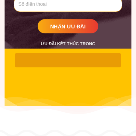
ê
ố
n
*
*
NHẬN ƯU ĐÃI
ƯU ĐÃI KẾT THÚC TRONG