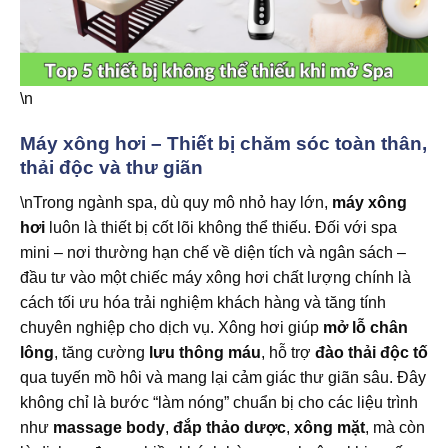
\n
Máy xông hơi – Thiết bị chăm sóc toàn thân,
thải độc và thư giãn
\nTrong ngành spa, dù quy mô nhỏ hay lớn,
máy xông
hơi
luôn là thiết bị cốt lõi không thể thiếu. Đối với spa
mini – nơi thường hạn chế về diện tích và ngân sách –
đầu tư vào một chiếc máy xông hơi chất lượng chính là
cách tối ưu hóa trải nghiệm khách hàng và tăng tính
chuyên nghiệp cho dịch vụ. Xông hơi giúp
mở lỗ chân
lông
, tăng cường
lưu thông máu
, hỗ trợ
đào thải độc tố
qua tuyến mồ hôi và mang lại cảm giác thư giãn sâu. Đây
không chỉ là bước “làm nóng” chuẩn bị cho các liệu trình
như
massage body
,
đắp thảo dược
,
xông mặt
, mà còn