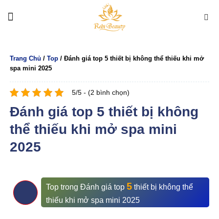
Bỏ
qua
nội
dung
Trang Chủ
/
Top
/
Đánh giá top 5 thiết bị không thể thiếu khi mở
spa mini 2025
5/5 - (2 bình chọn)
Đánh giá top 5 thiết bị không
thể thiếu khi mở spa mini
2025
5
Top
trong
Đánh giá top
thiết bị không thể
thiếu khi mở spa mini 2025