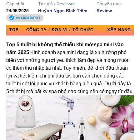
Cập nhật
Tác giả / Reviewer
Chuyên mục
24/05/2025
Huỳnh Ngọc Bích Trâm
Review
ĐÃ KIỂM DUYỆT
TOP
CÔNG TY / ĐƠN VỊ / TỔ CHỨC
XẾP HẠNG
Top 5 thiết bị không thể thiếu khi mở spa mini vào
năm 2025
Kinh doanh spa mini đang là xu hướng phổ
biến với những người yêu thích làm đẹp và mong muốn
có thêm thu nhập tại nhà. Tuy nhiên, để khởi đầu thuận
lợi và tiết kiệm chi phí đầu tư, bạn cần chọn đúng các
thiết bị cốt lõi phục vụ khách hàng hiệu quả. Dưới đây là
5 thiết bị mà bất kỳ spa nhỏ nào cũng nên có ngay từ đầu.