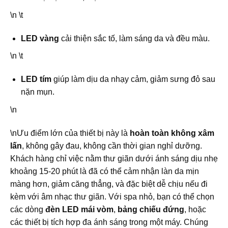
\n \t
LED vàng
cải thiện sắc tố, làm sáng da và đều màu.
\n \t
LED tím
giúp làm dịu da nhạy cảm, giảm sưng đỏ sau
nặn mụn.
\n
\nƯu điểm lớn của thiết bị này là
hoàn toàn không xâm
lấn
, không gây đau, không cần thời gian nghỉ dưỡng.
Khách hàng chỉ việc nằm thư giãn dưới ánh sáng dịu nhẹ
khoảng 15-20 phút là đã có thể cảm nhận làn da mịn
màng hơn, giảm căng thẳng, và đặc biệt dễ chịu nếu đi
kèm với âm nhạc thư giãn. Với spa nhỏ, bạn có thể chọn
các dòng
đèn LED mái vòm
,
bảng chiếu đứng
, hoặc
các thiết bị tích hợp đa ánh sáng trong một máy. Chúng