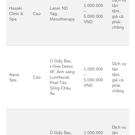
Dịch vụ
1.000.000
tận
Hasaki
Laser ND
–
tâm,
Clinic &
Cao
Yag,
5.000.000
giá cả
Spa
Mesotherapy
VND
phải
chăng
Ủ Giấy Bạc,
Dịch vụ
I-One Detox
1.000.000
tận
4F, Ánh sáng
Aqua
–
tâm,
Cao
Lumifacial,
Spa
5.000.000
giá cả
Peel Tảo
VND
phải
Sống Châu
chăng
Âu
Dịch vụ
Ủ Giấy Bạc,
1.000.000
tận