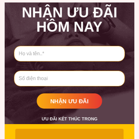
NHẬN ƯU ĐÃI
HÔM NAY
H
ọ
v
à
t
S
ê
ố
n
*
*
NHẬN ƯU ĐÃI
ƯU ĐÃI KẾT THÚC TRONG