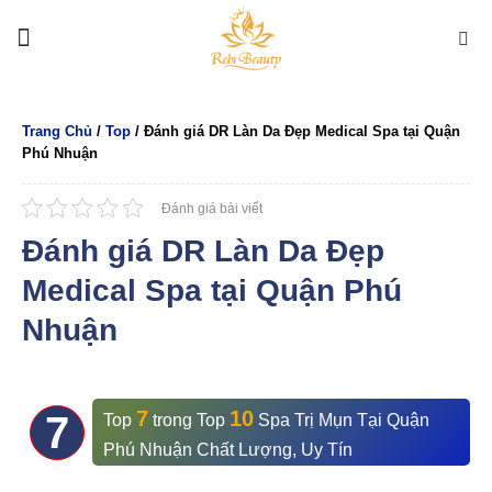
Bỏ
qua
nội
dung
Trang Chủ
/
Top
/
Đánh giá DR Làn Da Đẹp Medical Spa tại Quận
Phú Nhuận
Đánh giá bài viết
Đánh giá DR Làn Da Đẹp
Medical Spa tại Quận Phú
Nhuận
7
10
7
Top
trong
Top
Spa Trị Mụn Tại Quận
Phú Nhuận Chất Lượng, Uy Tín