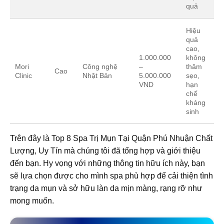
quả
Hiệu
quả
cao,
1.000.000
không
Mori
Công nghệ
–
thâm
Cao
Clinic
Nhật Bản
5.000.000
sẹo,
VND
hạn
chế
kháng
sinh
Trên đây là Top 8 Spa Trị Mụn Tại Quận Phú Nhuận Chất
Lượng, Uy Tín mà chúng tôi đã tổng hợp và giới thiệu
đến bạn. Hy vọng với những thông tin hữu ích này, bạn
sẽ lựa chọn được cho mình spa phù hợp để cải thiện tình
trạng da mụn và sở hữu làn da mịn màng, rạng rỡ như
mong muốn.