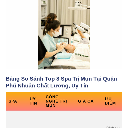
Bảng So Sánh Top 8 Spa Trị Mụn Tại Quận
Phú Nhuận Chất Lượng, Uy Tín
CÔNG
UY
ƯU
SPA
NGHỆ TRỊ
GIÁ CẢ
TÍN
ĐIỂM
MỤN