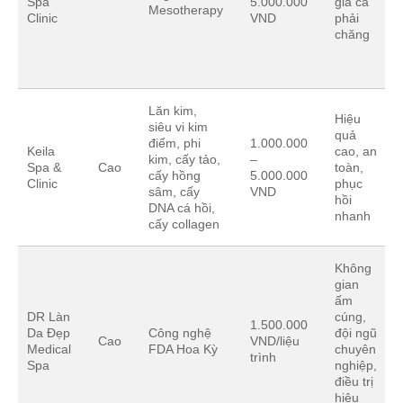
Spa
5.000.000
giá cả
Mesotherapy
Clinic
VND
phải
chăng
Lăn kim,
Hiệu
siêu vi kim
quả
điểm, phi
1.000.000
Keila
cao, an
kim, cấy tảo,
–
Spa &
Cao
toàn,
cấy hồng
5.000.000
Clinic
phục
sâm, cấy
VND
hồi
DNA cá hồi,
nhanh
cấy collagen
Không
gian
ấm
DR Làn
cúng,
1.500.000
Da Đẹp
Công nghệ
đội ngũ
Cao
VND/liệu
Medical
FDA Hoa Kỳ
chuyên
trình
Spa
nghiệp,
điều trị
hiệu