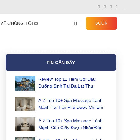
VỀ CHÚNG TÔI
BOOK
TIN GẦN ĐÂY
Review Top 11 Tiệm Gội Đầu
Dưỡng Sinh Tại Đà Lạt Thư
Giãn & Đáng Trải Nghiệm Nhất
A-Z Top 10+ Spa Massage Lành
Mạnh Tại Tân Phú Được Chị Em
Yêu Thích Nhất
A-Z Top 10+ Spa Massage Lành
Mạnh Cầu Giấy Được Nhắc Đến
Nhiều Nhất