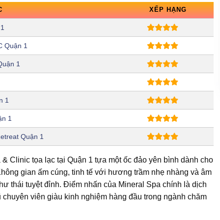
C
XẾP HẠNG
 1
C Quận 1
 Quận 1
n 1
ận 1
etreat Quận 1
& Clinic tọa lạc tại Quận 1 tựa một ốc đảo yên bình dành cho
Không gian ấm cúng, tinh tế với hương trầm nhẹ nhàng và âm
ư thái tuyệt đỉnh. Điểm nhấn của Mineral Spa chính là dịch
gũ chuyên viên giàu kinh nghiệm hàng đầu trong ngành chăm