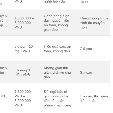
VNĐ
nghệ hiện đại
hành
ao
uyên
Công nghệ hiện
1.500.000 –
Thiếu thông tin về
hiên,
đại, nguyên liệu
3.000.000
trình độ chuyên
áp
an toàn, không
VNĐ
môn
gian đẹp
5 triệu – 10
Hiệu quả cao, an
Giá cao
triệu VNĐ
toàn, không đau
hiện
Không gian thư
Khoảng 3
hẩm
giãn, dịch vụ chu
Giá cao
triệu VNĐ
đáo
1.500.000
Đội ngũ bác sĩ
 IPL,
VNĐ –
giỏi, công nghệ
Giá cao, thời gian
5.000.000
tiên tiến, sản
điều trị lâu
VNĐ
phẩm chất lượng