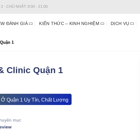
2 - CHỦ NHẬT: 9:00 - 21:00
EW ĐÁNH GIÁ
KIẾN THỨC – KINH NGHIỆM
DỊCH VỤ
 Quận 1
& Clinic Quận 1
n Ở Quận 1 Uy Tín, Chất Lượng
huyên mục
eview