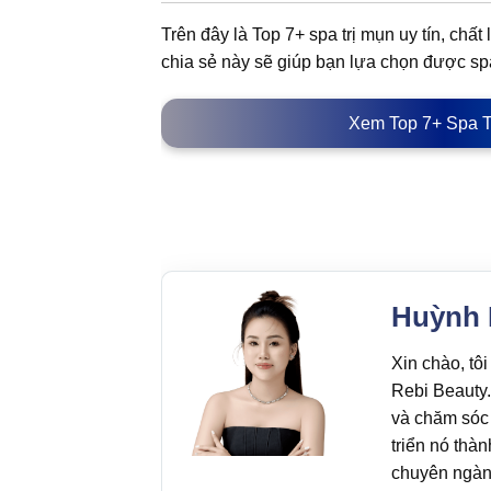
Trên đây là Top 7+ spa trị mụn uy tín, ch
chia sẻ này sẽ giúp bạn lựa chọn được spa
Xem Top 7+ Spa T
Huỳnh 
Xin chào, tô
Rebi Beauty.
và chăm sóc 
triển nó thà
chuyên ngàn