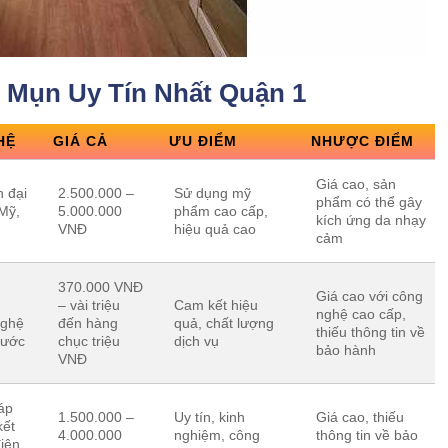
ị Mụn Uy Tín Nhất Quận 1
HỆ
GIÁ CẢ
ƯU ĐIỂM
NHƯỢC ĐIỂM
Giá cao, sản
n đại
2.500.000 –
Sử dụng mỹ
phẩm có thể gây
Mỹ,
5.000.000
phẩm cao cấp,
kích ứng da nhạy
VNĐ
hiệu quả cao
cảm
370.000 VNĐ
Giá cao với công
– vài triệu
Cam kết hiệu
nghệ cao cấp,
nghệ
đến hàng
quả, chất lượng
thiếu thông tin về
bước
chục triệu
dịch vụ
bảo hành
VNĐ
áp
1.500.000 –
Uy tín, kinh
Giá cao, thiếu
kết
4.000.000
nghiệm, công
thông tin về bảo
điện