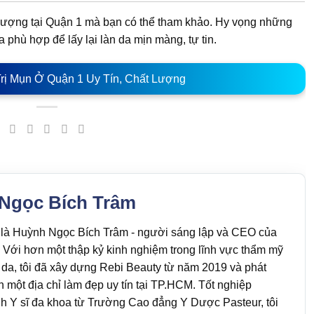
ất lượng tại Quận 1 mà bạn có thể tham khảo. Hy vọng những
 phù hợp để lấy lại làn da mịn màng, tự tin.
rị Mụn Ở Quận 1 Uy Tín, Chất Lượng
Ngọc Bích Trâm
i là Huỳnh Ngọc Bích Trâm - người sáng lập và CEO của
 Với hơn một thập kỷ kinh nghiệm trong lĩnh vực thẩm mỹ
da, tôi đã xây dựng Rebi Beauty từ năm 2019 và phát
nh một địa chỉ làm đẹp uy tín tại TP.HCM. Tốt nghiệp
h Y sĩ đa khoa từ Trường Cao đẳng Y Dược Pasteur, tôi