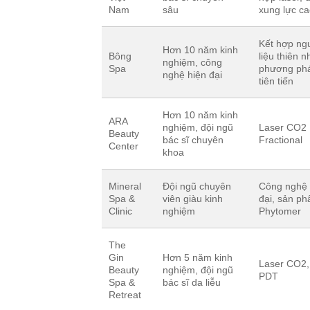
Nam
sâu
xung lực c
Kết hợp ng
Hơn 10 năm kinh
Bông
liệu thiên n
nghiệm, công
Spa
phương ph
nghệ hiện đại
tiên tiến
Hơn 10 năm kinh
ARA
nghiệm, đội ngũ
Laser CO2
Beauty
bác sĩ chuyên
Fractional
Center
khoa
Mineral
Đội ngũ chuyên
Công nghệ 
Spa &
viên giàu kinh
đại, sản p
Clinic
nghiệm
Phytomer
The
Gin
Hơn 5 năm kinh
Laser CO2,
Beauty
nghiệm, đội ngũ
PDT
Spa &
bác sĩ da liễu
Retreat