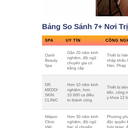
Bảng So Sánh 7+ Nơi Tr
SPA
UY TÍN
CÔNG NG
Gần 20 năm kinh
Oanh
Thiết bị hiệ
nghiệm, đội ngũ
Beauty
nhập khẩu 
chuyên gia có
Spa
Hàn, Pháp
bằng cấp
DR.
Hơn 10 năm kinh
Thiết bị tiên
MEDDI
nghiệm, hơn
tiến, công 
SKIN
10.000 ca điều
y khoa 12 
CLINIC
trị thành công
Nitipon
Hơn 30 năm kinh
Phương ph
Clinic
nghiệm, đội ngũ
độc quyền 
Việt
bác sĩ chuyên
hợp laser, 