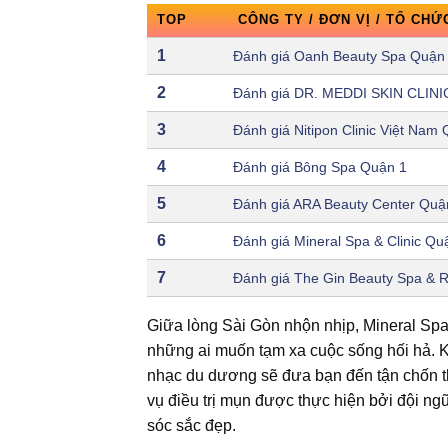
TOP
CÔNG TY / ĐƠN VỊ / TỔ CHỨ
1
Đánh giá Oanh Beauty Spa Quận
2
Đánh giá DR. MEDDI SKIN CLINI
3
Đánh giá Nitipon Clinic Việt Nam
4
Đánh giá Bông Spa Quận 1
5
Đánh giá ARA Beauty Center Quậ
6
Đánh giá Mineral Spa & Clinic Qu
7
Đánh giá The Gin Beauty Spa & R
Giữa lòng Sài Gòn nhộn nhịp, Mineral Spa 
những ai muốn tạm xa cuộc sống hối hả. 
nhạc du dương sẽ đưa bạn đến tận chốn th
vụ điều trị mụn được thực hiện bởi đội n
sóc sắc đẹp.