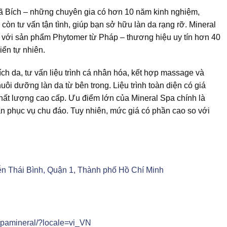
ã Bích – những chuyên gia có hơn 10 năm kinh nghiệm,
còn tư vấn tận tình, giúp bạn sở hữu làn da rạng rỡ. Mineral
 với sản phẩm Phytomer từ Pháp – thương hiệu uy tín hơn 40
iển tự nhiên.
ích da, tư vấn liệu trình cá nhân hóa, kết hợp massage và
ôi dưỡng làn da từ bên trong. Liệu trình toàn diện có giá
chất lượng cao cấp. Ưu điểm lớn của Mineral Spa chính là
hần phục vụ chu đáo. Tuy nhiên, mức giá có phần cao so với
n Thái Bình, Quận 1, Thành phố Hồ Chí Minh
spamineral/?locale=vi_VN